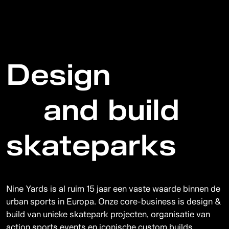
D
e
s
i
g
n
a
n
d
b
u
i
l
d
s
k
a
t
e
p
a
r
k
s
Nine Yards is al ruim 15 jaar een vaste waarde binnen de
urban sports in Europa. Onze core-business is design &
build van unieke skatepark projecten, organisatie van
action sports events en iconische custom builds.