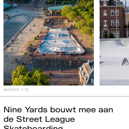
IMAGES
1
/16
Nine Yards bouwt mee aan
de Street League
Skateboarding