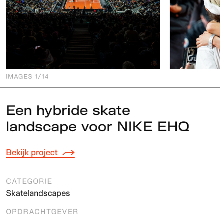
IMAGES
1
/14
Een hybride skate
landscape voor NIKE EHQ
Bekijk project
CATEGORIE
Skatelandscapes
OPDRACHTGEVER