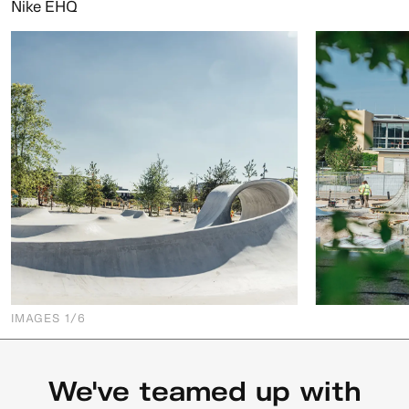
Nike EHQ
IMAGES
1
/6
We've teamed up with