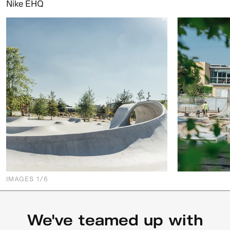
Nike EHQ
IMAGES
1
/6
We've teamed up with