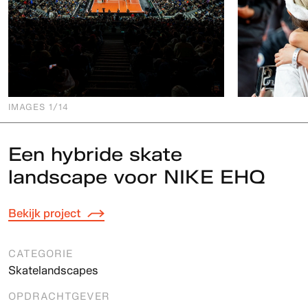
IMAGES
1
/14
Een hybride skate
landscape voor NIKE EHQ
Bekijk project
CATEGORIE
Skatelandscapes
OPDRACHTGEVER