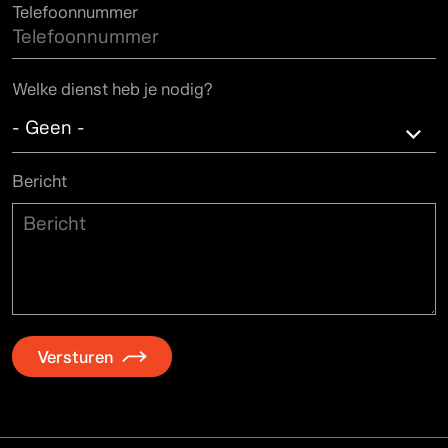
Telefoonnummer
Welke dienst heb je nodig?
- Geen -
- Geen -
Bericht
Skateparks
Events
Rental
Shop
Custom Builds
Versturen
Onderhoud skateparken
Other