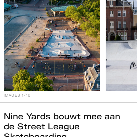
IMAGES
1
/16
Nine Yards bouwt mee aan
de Street League
Skateboarding