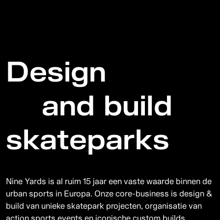
D
e
s
i
g
n
a
n
d
b
u
i
l
d
s
k
a
t
e
p
a
r
k
s
Nine Yards is al ruim 15 jaar een vaste waarde binnen de
urban sports in Europa. Onze core-business is design &
build van unieke skatepark projecten, organisatie van
action sports events en iconische custom builds.