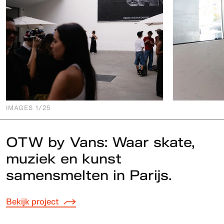
IMAGES
1
/25
OTW by Vans: Waar skate,
muziek en kunst
samensmelten in Parijs.
Bekijk project