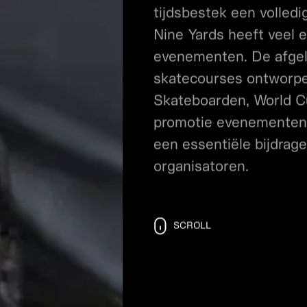
van quarters / banks e
tijdsbestek een volled
Nine Yards heeft veel e
evenementen. De afgel
skatecourses ontworpen
Skateboarden, World C
promotie evenementen.
een essentiële bijdrag
organisatoren.
SCROLL