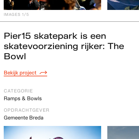
IMAGES
1
/5
Pier15 skatepark is een
skatevoorziening rijker: The
Bowl
Bekijk project
CATEGORIE
Ramps & Bowls
OPDRACHTGEVER
Gemeente Breda