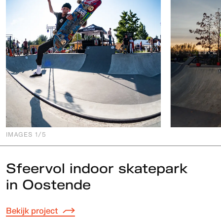
IMAGES
1
/5
Sfeervol indoor skatepark
in Oostende
Bekijk project