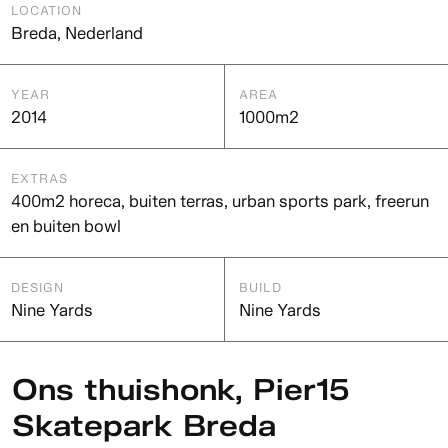
LOCATION
Breda, Nederland
YEAR
AREA
2014
1000m2
EXTRAS
400m2 horeca, buiten terras, urban sports park, freerun
en buiten bowl
DESIGN
BUILD
Nine Yards
Nine Yards
Ons thuishonk, Pier15
Skatepark Breda