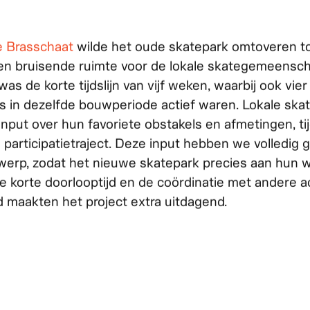
nuit
rasschaat
 Brasschaat
wilde het oude skatepark omtoveren t
n bruisende ruimte voor de lokale skategemeensch
was de korte tijdslijn van vijf weken, waarbij ook vie
 in dezelfde bouwperiode actief waren. Lokale ska
 input over hun favoriete obstakels en afmetingen, ti
 participatietraject. Deze input hebben we volledig 
twerp, zodat het nieuwe skatepark precies aan hun
e korte doorlooptijd en de coördinatie met andere act