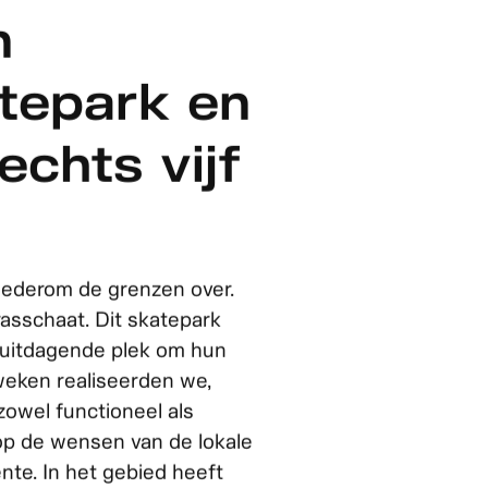
or
n
tepark en
echts vijf
wederom de grenzen over.