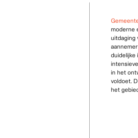
De vraag va
Gemeente B
Gemeente
moderne e
uitdaging 
aannemers
duidelijke
intensieve
in het on
voldoet. D