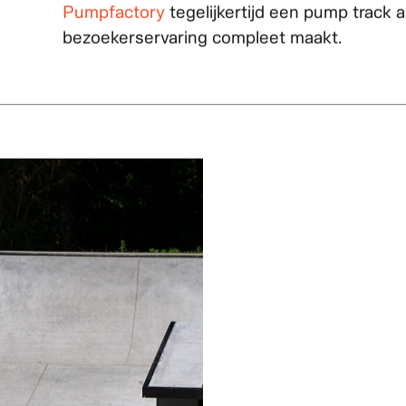
Met als resultaat een nieuw Skatepark in B
biedt skaters van alle niveaus een frisse e
vaardigheden te verbeteren. In slechts vijf
samen met
Hertens Infra
, een ontwerp dat 
visueel aantrekkelijk is, volledig afgestemd
skaters en de huisstijlkleuren van de gemee
Pumpfactory
tegelijkertijd een pump track 
bezoekerservaring compleet maakt.