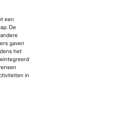
ot een
ap. De
r andere
ters gaven
jdens het
geïntegreerd
 wensen
iviteiten in