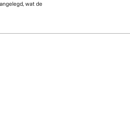
rasschaat. Dit skatepark
n uitdagende plek om hun
 weken realiseerden we,
zowel functioneel als
 op de wensen van de lokale
nte. In het gebied heeft
aangelegd, wat de