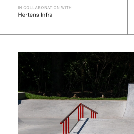
DESIGN
BUILT
Nine Yards
Nine Yards
IN COLLABORATION WITH
Hertens Infra